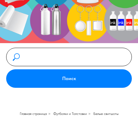
Поиск
Главная страница
»
Футболки и Толстовки
»
Белые свитшоты