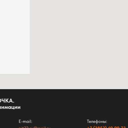
ОЧКА.
блимации
E-mail:
Телефоны: