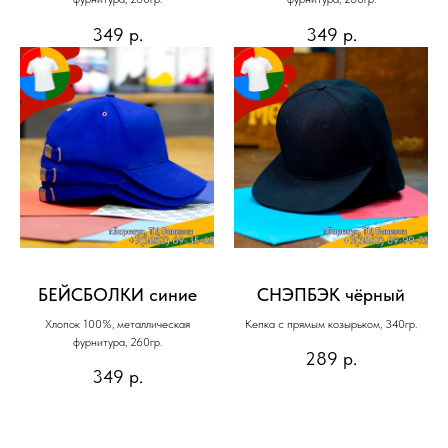
349
р.
349
р.
БЕЙСБОЛКИ синие
СНЭПБЭК чёрный
Хлопок 100%, металлическая
Кепка с прямым козырьком, 340гр.
фурнитура, 260гр.
289
р.
349
р.