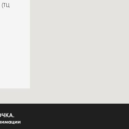
2 (ТЦ
ОЧКА.
блимации