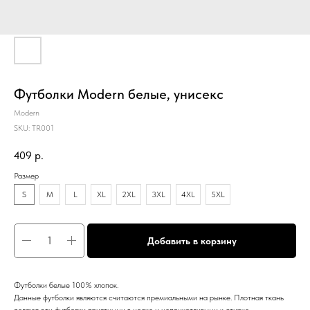
Футболки Modern белые, унисекс
Modern
SKU:
TR001
409
р.
Размер
S
M
L
XL
2XL
3XL
4XL
5XL
Добавить в корзину
Футболки белые 100% хлопок.
Данные футболки являются считаются премиальными на рынке. Плотная ткань
делают эти футболки приятными в носке и неприхотливыми к стирке.