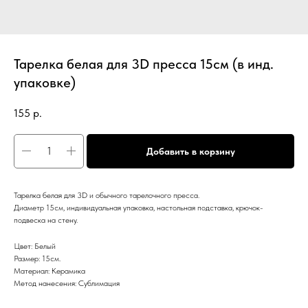
Тарелка белая для 3D пресса 15см (в инд.
упаковке)
155
р.
Добавить в корзину
Тарелка белая для 3D и обычного тарелочного пресса.
Диаметр 15см, индивидуальная упаковка, настольная подставка, крючок-
подвеска на стену.
Цвет: Белый
Размер: 15см.
Материал: Керамика
Метод нанесения: Сублимация