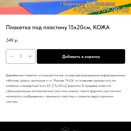
Плакетка под пластину 15х20см, КОЖА
349
р.
Добавить в корзину
Деревянные плакетки используются как основа для размещения информационных
табличек, грамот, дипломов и т.п. Размер 19х24 см позволяет разместить на
плакетке стандартный лист А5 (15х20см) формата. В продаже имеются
сублимационные металлические пластины именно такого формата: достаточно
напечатать изображение и приклеить пластину к плакетке двухсторонним
скотчем.