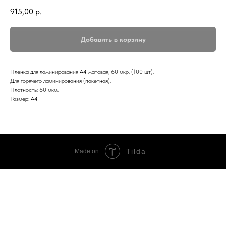
915,00
р.
Добавить в корзину
Пленка для ламинирования А4 матовая, 60 мкр. (100 шт).
Для горячего ламинирования (пакетная).
Плотность: 60 мкм.
Размер: А4
Tilda
Made on