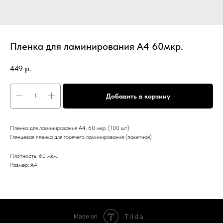
Пленка для ламинирования А4 60мкр.
449
р.
Добавить в корзину
Пленка для ламинирования А4, 60 мкр. (100 шт)
Глянцевая пленка для горячего ламинирования (пакетная)
Плотность: 60 мкм.
Размер: А4
Tilda
Made on