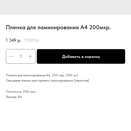
Пленка для ламинирования А4 200мкр.
1 349
р.
1 589
р.
Добавить в корзину
Пленка для ламинирования А4, 200 мкр. (100 шт)
Глянцевая пленка для горячего ламинирования (пакетная)
Плотность: 200 мкм.
Размер: А4