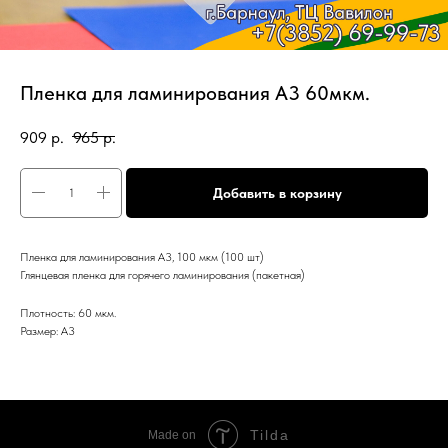
Пленка для ламинирования А3 60мкм.
909
р.
965
р.
Добавить в корзину
Пленка для ламинирования А3, 100 мкм (100 шт)
Глянцевая пленка для горячего ламинирования (пакетная)
Плотность: 60 мкм.
Размер: А3
Tilda
Made on