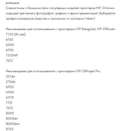
разводов.
Совместимы с большинством популярных моделей принтеров HP. Отлично
подходят для печати фотографий, графики и ярких презентаций. Выбирайте
профессиональное качество и экономию от компании Inktec!
Рекомендован для использования с принтерами HP DesignJet, HP OfficeJe:
T120 (A1 size)
6100
6600
6700
7510WF
7612
Рекомендован для использования с принтерами HP Officejet Pro:
251dw
276dw
6950
6960
6970
7110
7610
8000
8000dn
8000dwn
8100