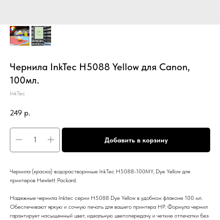
Чернила InkTec H5088 Yellow для Canon,
100мл.
InkTec
249
р.
Добавить в корзину
Чернила (краска) водорастворимые InkTec H5088-100MY, Dye Yellow для
принтеров Hewlett Packard.
Надежные чернила Inktec серии H5088 Dye Yellow в удобном флаконе 100 мл.
Обеспечивают яркую и сочную печать для вашего принтера HP. Формула чернил
гарантирует насыщенный цвет, идеальную цветопередачу и четкие отпечатки без