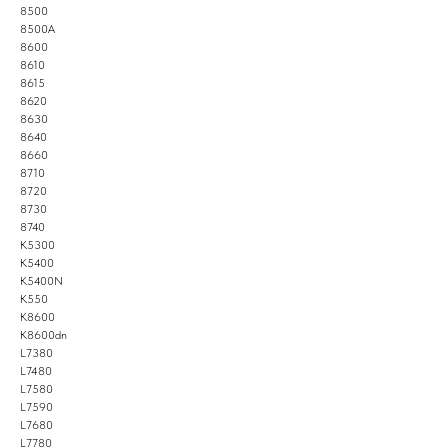
8500
8500A
8600
8610
8615
8620
8630
8640
8660
8710
8720
8730
8740
K5300
K5400
K5400N
K550
K8600
K8600dn
L7380
L7480
L7580
L7590
L7680
L7780