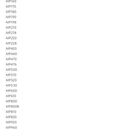
MP160
MP170
MP180
MP190
MP198
MP210
MP218
MP220
MP228
MP450
MP460
MP470
MP476
MP500
MP510
MP520
MP530
MP600
MP610
MP800
MP800R
MP810
MP830
MP950
MP960