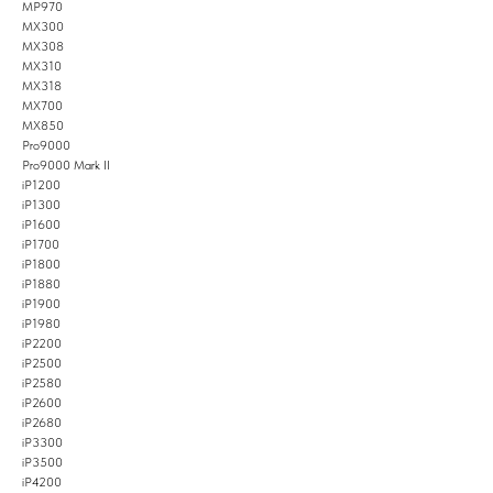
MP970
MX300
MX308
MX310
MX318
MX700
MX850
Pro9000
Pro9000 Mark II
iP1200
iP1300
iP1600
iP1700
iP1800
iP1880
iP1900
iP1980
iP2200
iP2500
iP2580
iP2600
iP2680
iP3300
iP3500
iP4200