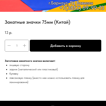
Закатные значки 75мм (Китай)
13
р.
Добавить в корзину
Заготовка закатного значка включает:
лицевую сторону
задник (металлический или пластиковый)
булавку
лавсановую пленку (вместо нее можно использовать пленку для
ламинирования)