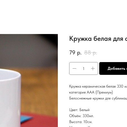
Кружка белая для
79
р.
88
р.
Добавить 
Кружка керамическая белая 330 мл
категория AAA (Премиум)
Белоснежные кружки для сублимац
Цвет: Белый
Объём: 330мл.
Высота: 10см.