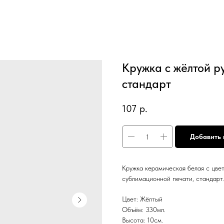
Кружка с жёлтой р
стандарт
107
р.
Добавить 
Кружка керамическая белая с цветн
сублимационной печати, стандарт.
Цвет: Жёлтый
Объём: 330мл.
Высота: 10см.