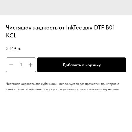
Чистящая жидкость от InkTec для DTF B01-
KCL
3 149
р.
Добавить в корзину
Чистящая жидкость для сублимации используется для прочистки принтеров с
пьезо-головкой при печати водорастворимыми сублимационными чернилами.