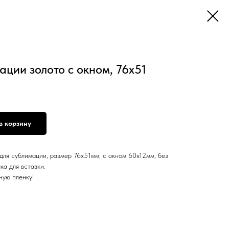
ации золото с окном, 76х51
в корзину
для сублимации, размер 76х51мм, с окном 60х12мм, без
ка для вставки.
ную пленку!