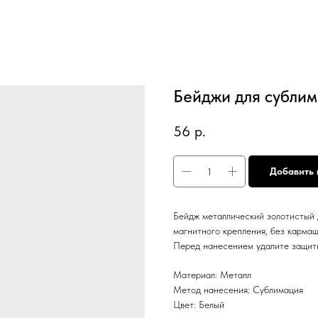
Бейджи для сублим
56
р.
Добавить 
Бейдж металлический золотистый 
магнитного крепления, без кармаш
Перед нанесением удалите защит
Материал: Металл
Метод нанесения: Сублимация
Цвет: Белый